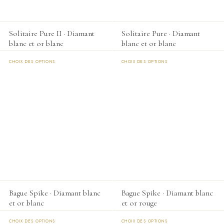
être
être
choisies
choisies
Solitaire Pure II · Diamant
Solitaire Pure · Diamant
sur
sur
blanc et or blanc
blanc et or blanc
la
la
page
page
CHOIX DES OPTIONS
CHOIX DES OPTIONS
du
du
Ce
Ce
produit
produit
produit
produit
a
a
plusieurs
plusieurs
variations.
variations.
Les
Les
options
options
peuvent
peuvent
être
être
choisies
choisies
Bague Spike · Diamant blanc
Bague Spike · Diamant blanc
sur
sur
et or blanc
et or rouge
la
la
page
page
CHOIX DES OPTIONS
CHOIX DES OPTIONS