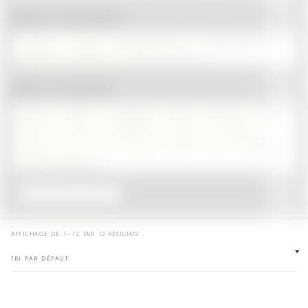
PRODUIT TYPE DE BIJOU
ALLIANCE
BAGUE
BAGUE DE FIANCAILLES
BOUCLES D'OREILLES
VOIR PLUS
BRACELET
PENDENTIF
COLLIER
PRODUIT COLLECTION
DAHLIA
ETERNITY
PARISIENNE
PURE
TRILOGIE
TULIPA
ALMAS
AURA
MOT D'AMOUR
CASCADE
DIAMOND
RACER
SPIKE
H
ROSA
RUBAN
ELA
MARTELÉ
VOIR PLUS
ROSALIA
AFFICHAGE DE 1–12 SUR 13 RÉSULTATS