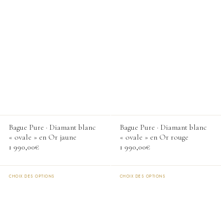
du
du
Ce
Ce
produit
produit
produit
produit
a
a
plusieurs
plusieurs
variations.
variations.
Les
Les
options
options
peuvent
peuvent
être
être
choisies
choisies
Bague Pure · Diamant blanc
Bague Pure · Diamant blanc
sur
sur
« ovale » en Or jaune
« ovale » en Or rouge
la
la
1 990,00
€
1 990,00
€
page
page
du
du
produit
produit
CHOIX DES OPTIONS
CHOIX DES OPTIONS
Ce
Ce
produit
produit
a
a