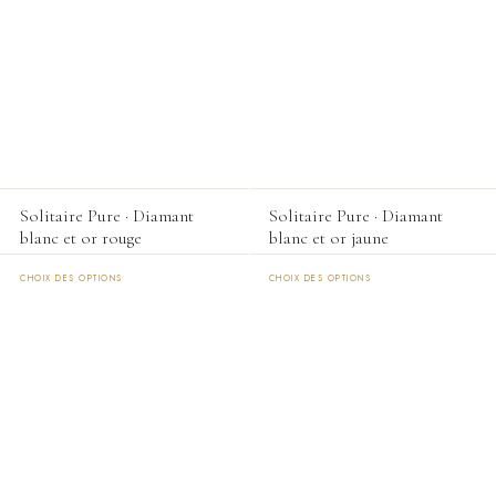
Solitaire Pure · Diamant
Solitaire Pure · Diamant
blanc et or rouge
blanc et or jaune
CHOIX DES OPTIONS
CHOIX DES OPTIONS
Ce
Ce
produit
produit
a
a
plusieurs
plusieurs
variations.
variations.
Les
Les
options
options
peuvent
peuvent