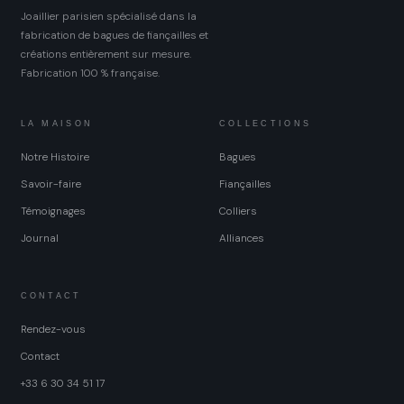
sur
sur
Joaillier parisien spécialisé dans la
la
la
fabrication de bagues de fiançailles et
page
page
créations entièrement sur mesure.
du
du
Fabrication 100 % française.
produit
produit
LA MAISON
COLLECTIONS
Notre Histoire
Bagues
Savoir-faire
Fiançailles
Témoignages
Colliers
Journal
Alliances
CONTACT
Rendez-vous
Contact
+33 6 30 34 51 17