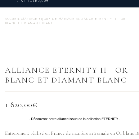
0 ARTICLE
0,00€
ACCUEIL
MARIAGE
BIJOUX DE MARIAGE
ALLIANCE ETERNITY II · OR
BLANC ET DIAMANT BLANC
ALLIANCE ETERNITY II · OR
BLANC ET DIAMANT BLANC
1 820,00
€
· Découvrez notre alliance issue de la collection ETERNITY ·
Entièrement réalisé en France de manière artisanale en Or blanc 1