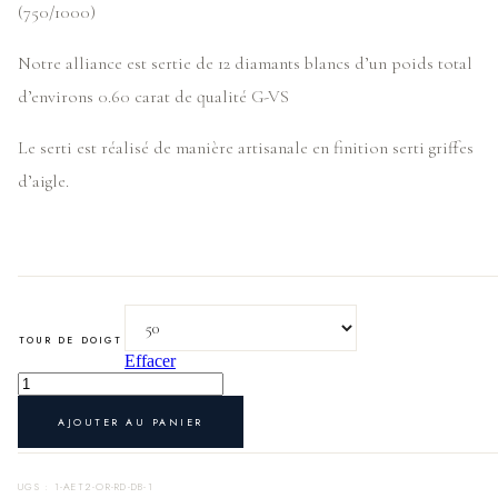
(750/1000)
Notre alliance est sertie de 12 diamants blancs d’un poids total
d’environs 0.60 carat de qualité G-VS
Le serti est réalisé de manière artisanale en finition serti griffes
d’aigle.
TOUR DE DOIGT
Effacer
quantité
de
Alliance
AJOUTER AU PANIER
Eternity
II
·
UGS :
1-AET2-OR-RD-DB-1