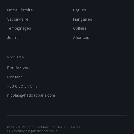
Notre Histoire
Bagues
Savoir-faire
Fiançailles
Témoignages
Colliers
Journal
Alliances
CONTACT
Rendez-vous
Contact
+33 6 30 34 51 17
nicolas@haddadparis.com
© 2025 Maison Haddad Joaillerie · Paris
CGV
Mentions légales
Rendez-vous