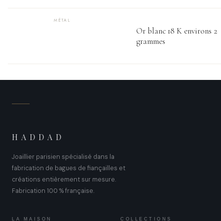
MÉTAL
Or blanc 18 K environs 2
grammes
HADDAD
Joaillier parisien spécialisé dans la
fabrication de bagues de fiançailles et
créations entièrement sur mesure.
Fabrication 100 % française.
LA MAISON
COLLECTIONS