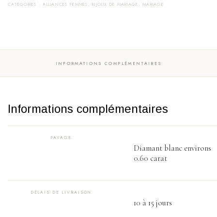
Or
CATÉGORIES :
ALLIANCES FEMMES
,
BIJOUX DE MARIAGE
,
MARIAGE
blanc
et
Diamant
blanc
INFORMATIONS COMPLÉMENTAIRES
Informations complémentaires
PAVAGE
Diamant blanc environs
0.60 carat
DÉLAIS DE LIVRAISON
10 à 15 jours