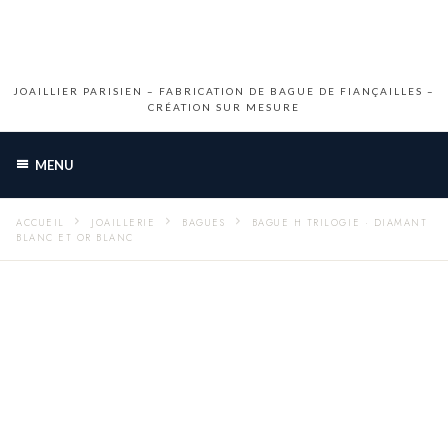
JOAILLIER PARISIEN – FABRICATION DE BAGUE DE FIANÇAILLES –
CRÉATION SUR MESURE
MENU
ACCUEIL
JOAILLERIE
BAGUES
BAGUE H TRILOGIE · DIAMANT
BLANC ET OR BLANC