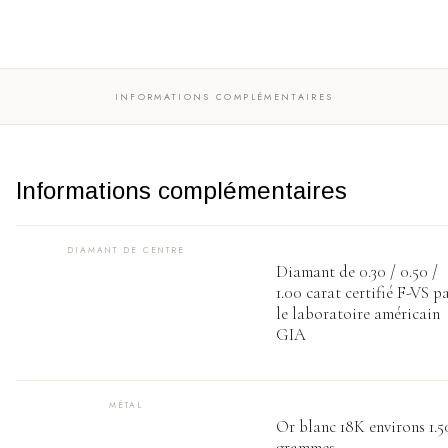
et
or
blanc
INFORMATIONS COMPLÉMENTAIRES
Informations complémentaires
DIAMANT DE CENTRE
Diamant de 0.30 / 0.50 /
1.00 carat certifié F-VS p
le laboratoire américain
GIA
MÉTAL
Or blanc 18K environs 1.5
grammes