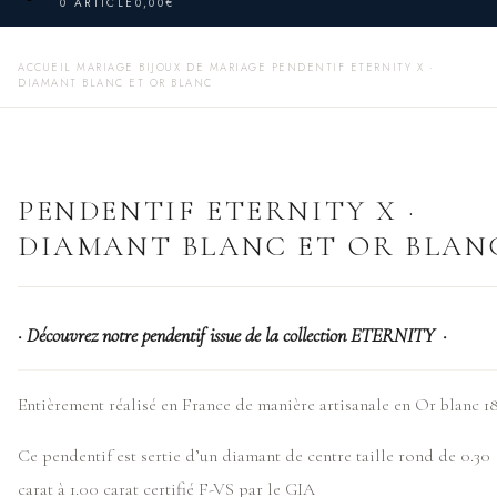
0 ARTICLE
0,00€
ACCUEIL
MARIAGE
BIJOUX DE MARIAGE
PENDENTIF ETERNITY X ·
DIAMANT BLANC ET OR BLANC
PENDENTIF ETERNITY X ·
DIAMANT BLANC ET OR BLAN
· Découvrez notre pendentif issue de la collection ETERNITY ·
Entièrement réalisé en France de manière artisanale en Or blanc 1
Ce pendentif est sertie d’un diamant de centre taille rond de 0.30
carat à 1.00 carat certifié F-VS par le GIA