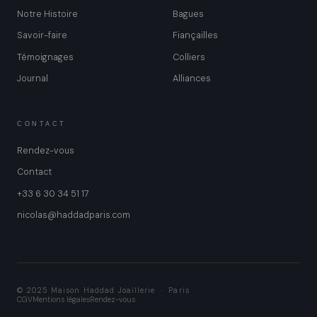
Notre Histoire
Bagues
Savoir-faire
Fiançailles
Témoignages
Colliers
Journal
Alliances
CONTACT
Rendez-vous
Contact
+33 6 30 34 51 17
nicolas@haddadparis.com
© 2025 Maison Haddad Joaillerie · Paris
CGV
Mentions légales
Rendez-vous