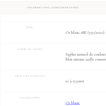
INFORMATIONS COMPLÉMENTAIRES
MÉTAL
Or blanc 18K (750/1000)
PIERRE DE CENTRE
Saphir naturel de couleur
bleu intense taille coussin
DÉLAIS DE LIVRAISON
10 à 15 jours
COULEUR MÉTAL
Or blanc