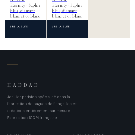
Eternity · Saphir
Eternity · Saphir
bleu, diamant
bleu, diamant
blanc et or blanc
blanc et or blanc
LIRE LA SUITE
LIRE LA SUITE
HADDAD
Joaillier parisien spécialisé dans la
fabrication de bagues de fiançailles et
créations entièrement sur mesure.
Fabrication 100 % française.
LA MAISON
COLLECTIONS