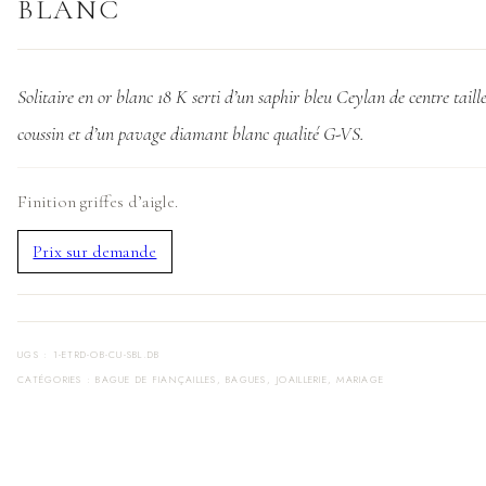
BLANC
Solitaire en or blanc 18 K serti d’un saphir bleu Ceylan de centre taill
coussin et d’un pavage diamant blanc qualité G-VS.
Finition griffes d’aigle.
Prix sur demande
UGS :
1-ETRD-OB-CU-SBL.DB
CATÉGORIES :
BAGUE DE FIANÇAILLES
,
BAGUES
,
JOAILLERIE
,
MARIAGE