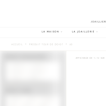
JOAILLIE
LA MAISON
LA JOAILLERIE
ACCUEIL
PRODUIT TOUR DE DOIGT
60
PRODUIT COULEUR MÉTAL
AFFICHAGE DE 1–12 SUR 1
OR BLANC
OR JAUNE
OR ROSE
OR ROUGE
PLATINE
ARGENT
PRODUIT PIERRE
DIAMANT
SAPHIR
EMERAUDE
RUBIS
SPINELLE
PARAIBA