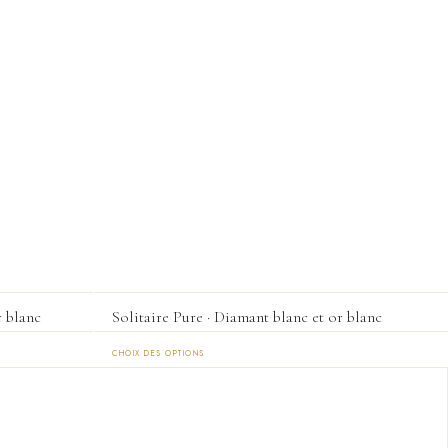
Les
options
peuvent
être
choisies
sur
la
page
du
produit
r blanc
Solitaire Pure · Diamant blanc et or blanc
CHOIX DES OPTIONS
Ce
produit
a