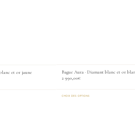
Bague Aura · Diamant blanc et or bla
blanc et or jaune
2 990,00
€
CHOIX DES OPTIONS
Ce
produit
a
plusieurs
variations.