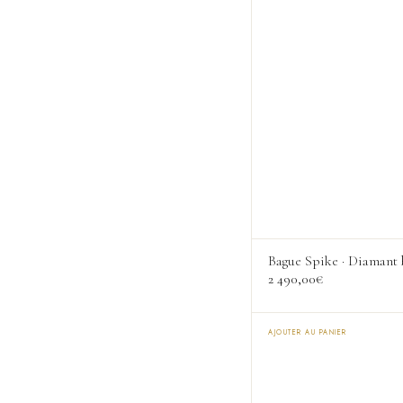
variations.
Les
options
peuvent
être
choisies
sur
la
page
du
produit
Bague Spike · Diamant 
2 490,00
€
AJOUTER AU PANIER