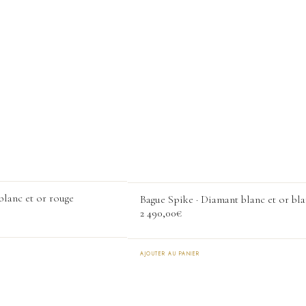
variations.
Les
options
peuvent
être
choisies
sur
la
page
du
produit
blanc et or rouge
Bague Spike · Diamant blanc et or bl
2 490,00
€
AJOUTER AU PANIER