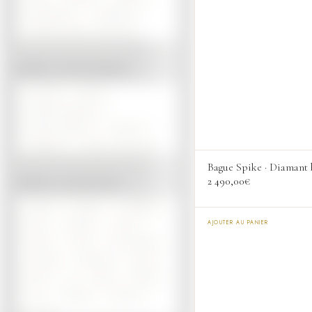
QUARTZ RUTILÉ
TOURMALINE
VOIR PLUS
PIERRE DE COULEUR
PRODUIT TYPE DE BIJOU
ALLIANCE
BAGUE
BAGUE DE FIANCAILLES
BOUCLES D'OREILLES
BRACELET
VOIR PLUS
PENDENTIF
COLLIER
Bague Spike · Diamant 
2 490,00
€
PRODUIT COLLECTION
DAHLIA
ETERNITY
PARISIENNE
AJOUTER AU PANIER
PURE
TRILOGIE
TULIPA
ALMAS
AURA
MOT D'AMOUR
CASCADE
DIAMOND
RACER
SPIKE
H
ROSA
RUBAN
ELA
MARTELÉ
ROSALIA