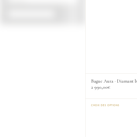
VOIR PLUS
Bague Aura · Diamant b
2 990,00
€
CHOIX DES OPTIONS
Ce
produit
a
plusieurs