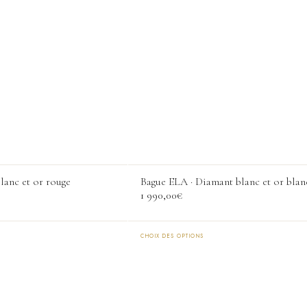
Les
options
peuvent
être
choisies
sur
la
page
du
produit
lanc et or rouge
Bague ELA · Diamant blanc et or blan
1 990,00
€
CHOIX DES OPTIONS
Ce
produit
a
plusieurs