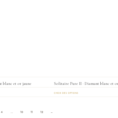
t blanc et or jaune
Solitaire Pure II · Diamant blanc et o
CHOIX DES OPTIONS
Ce
produit
a
4
…
10
11
12
→