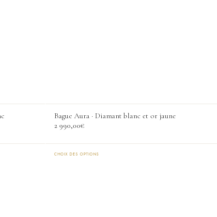
nc
Bague Aura · Diamant blanc et or jaune
2 990,00
€
CHOIX DES OPTIONS
Ce
produit
a
plusieurs
variations.